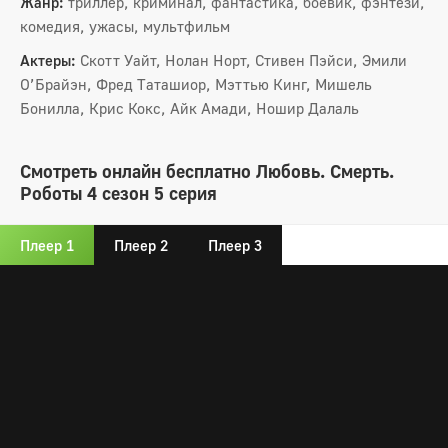
Жанр:
триллер, криминал, фантастика, боевик, фэнтези,
комедия, ужасы, мультфильм
Актеры:
Скотт Уайт, Нолан Норт, Стивен Пэйси, Эмили
О’Брайэн, Фред Таташиор, Мэттью Кинг, Мишель
Бонилла, Крис Кокс, Айк Амади, Ношир Далаль
Смотреть онлайн бесплатно Любовь. Смерть.
Роботы 4 сезон 5 серия
Плеер 1
Плеер 2
Плеер 3