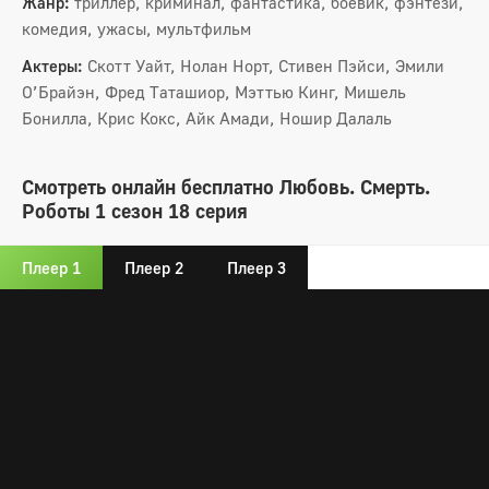
Жанр:
триллер, криминал, фантастика, боевик, фэнтези,
комедия, ужасы, мультфильм
Актеры:
Скотт Уайт, Нолан Норт, Стивен Пэйси, Эмили
О’Брайэн, Фред Таташиор, Мэттью Кинг, Мишель
Бонилла, Крис Кокс, Айк Амади, Ношир Далаль
Смотреть онлайн бесплатно Любовь. Смерть.
Роботы 1 сезон 18 серия
Плеер 1
Плеер 2
Плеер 3