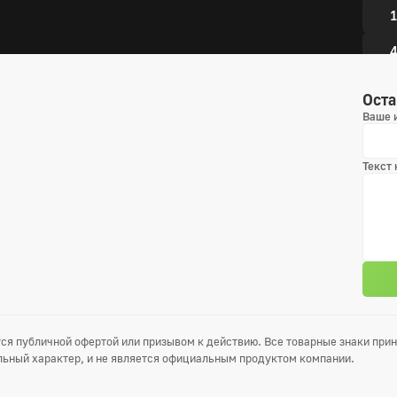
1
4
Оста
3 сез
Ваше 
1
Текст
4
7
4 сез
1
4
7
ся публичной офертой или призывом к действию. Все товарные знаки пр
ьный характер, и не является официальным продуктом компании.