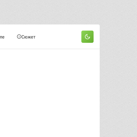
ле
Сюжет