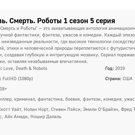
ь. Смерть. Роботы 1 сезон 5 серия
 Смерть и Роботы" — это захватывающая антология анимацио
учной фантастики, фэнтези, ужасов и комедии. Каждый эпизо
в неизведанные реальности, где высокие технологии соседств
й, этики и человеческой природы переплетаются с футуристи
, создавая глубокую и интригующую мозаику. Сериал поражае
ки, оставляя незабываемые впечатления.
:
Love, Death & Robots
Год:
2019
:
FullHD (1080p)
Страна:
США
18+
иллер, криминал, фантастика, боевик, фэнтези, комедия, ужа
Скотт Уайт, Нолан Норт, Стивен Пэйси, Эмили О’Брайэн, Фред
с, Айк Амади, Ношир Далаль