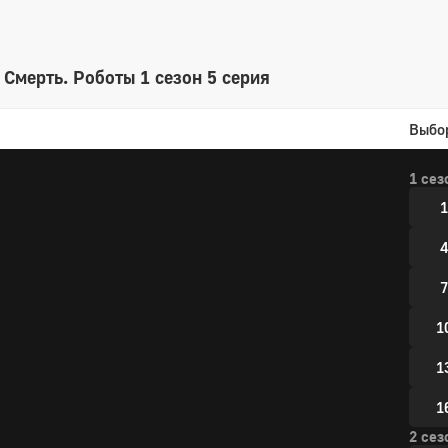
Смерть. Роботы 1 сезон 5 серия
Выбо
1 сез
1
4
7
1
1
1
2 сез