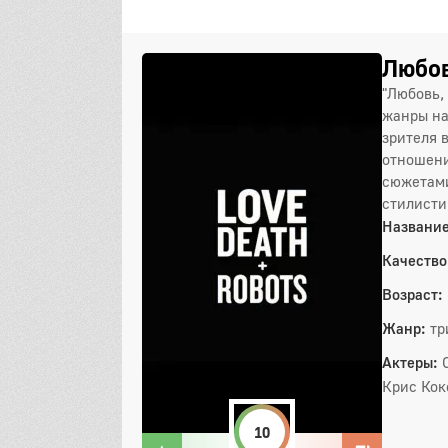
Любов
"Любовь,
жанры на
зрителя 
отношени
сюжетами
стилисти
Название
Качество
Возраст:
Жанр:
тр
Актеры:
Крис Кок
10