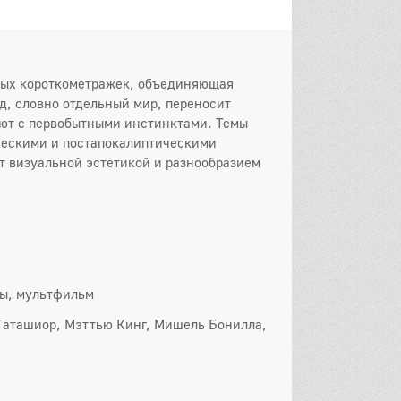
нных короткометражек, объединяющая
д, словно отдельный мир, переносит
уют с первобытными инстинктами. Темы
ческими и постапокалиптическими
т визуальной эстетикой и разнообразием
сы, мультфильм
 Таташиор, Мэттью Кинг, Мишель Бонилла,