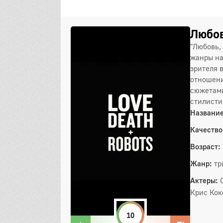
Любов
"Любовь,
жанры на
зрителя 
отношени
сюжетами
стилисти
Название
Качество
Возраст:
Жанр:
тр
Актеры:
Крис Кок
10