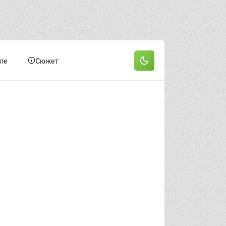
ле
Сюжет