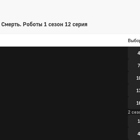
 Смерть. Роботы 1 сезон 12 серия
1 сез
Выбо
1
4
7
1
1
1
2 сез
1
4