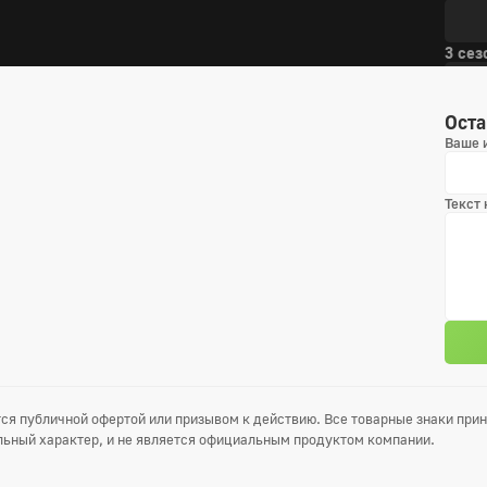
3 сез
1
Оста
4
Ваше 
7
4 сез
Текст
1
4
7
ся публичной офертой или призывом к действию. Все товарные знаки пр
ьный характер, и не является официальным продуктом компании.