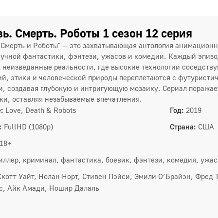
ь. Смерть. Роботы 1 сезон 12 серия
 Смерть и Роботы" — это захватывающая антология анимацио
учной фантастики, фэнтези, ужасов и комедии. Каждый эпизо
в неизведанные реальности, где высокие технологии соседств
й, этики и человеческой природы переплетаются с футуристи
, создавая глубокую и интригующую мозаику. Сериал поражае
ки, оставляя незабываемые впечатления.
:
Love, Death & Robots
Год:
2019
:
FullHD (1080p)
Страна:
США
18+
иллер, криминал, фантастика, боевик, фэнтези, комедия, ужа
Скотт Уайт, Нолан Норт, Стивен Пэйси, Эмили О’Брайэн, Фред
с, Айк Амади, Ношир Далаль