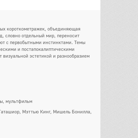
нных короткометражек, объединяющая
д, словно отдельный мир, переносит
уют с первобытными инстинктами. Темы
ческими и постапокалиптическими
т визуальной эстетикой и разнообразием
сы, мультфильм
 Таташиор, Мэттью Кинг, Мишель Бонилла,