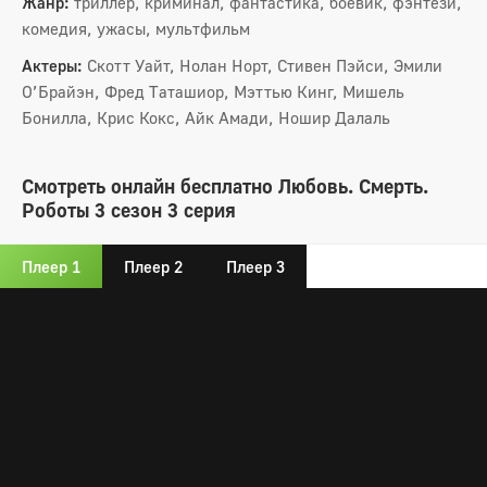
Жанр:
триллер, криминал, фантастика, боевик, фэнтези,
комедия, ужасы, мультфильм
Актеры:
Скотт Уайт, Нолан Норт, Стивен Пэйси, Эмили
О’Брайэн, Фред Таташиор, Мэттью Кинг, Мишель
Бонилла, Крис Кокс, Айк Амади, Ношир Далаль
Смотреть онлайн бесплатно Любовь. Смерть.
Роботы 3 сезон 3 серия
Плеер 1
Плеер 2
Плеер 3